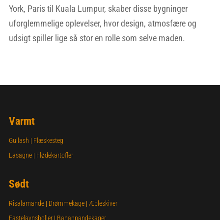
York, Paris til Kuala Lumpur, skaber disse bygninger
uforglemmelige oplevelser, hvor design, atmosfære og
udsigt spiller lige så stor en rolle som selve maden.
Varmt
Gullash
|
Flæskesteg
Lasagne
|
Flødekartofler
Sødt
Risalamande
|
Drømmekage
|
Æbleskiver
Fastelavnsboller
|
Bananpandekager